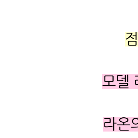
점
모델 
라온의