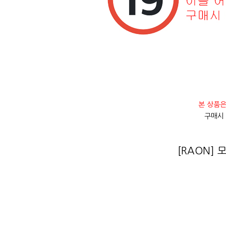
본 상품은
구매시
[RAON] 