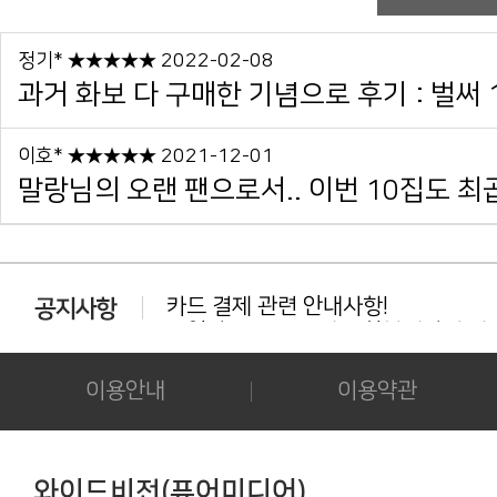
정기* ★★★★★ 2022-02-08
과거 화보 다 구매한 기념으로 후기 : 벌써 
이호* ★★★★★ 2021-12-01
말랑님의 오랜 팬으로서.. 이번 10집도 최곱
카드 결제 관련 안내사항!
동일상품 중복 구매는 환불대상이 아닙
다운로드 실패시 대처법 안내!!!
카드결제 결제 중 '세션만료' 문구 노출시
후기 작성시 화보의 사진을 공개하시는 
이용안내
이용약관
아이폰/아이패드 등 애플기기 화보집 보
결제후 다운로드 가능기간은 3일간 입
애플(맥 IOS 및 아이폰) 다운로드 오류가
간편하게 결제하기!
와이드비전(퓨어미디어)