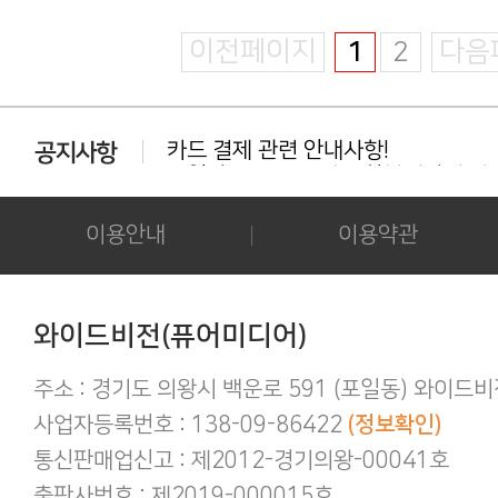
이전페이지
1
2
다음
카드 결제 관련 안내사항!
동일상품 중복 구매는 환불대상이 아닙
다운로드 실패시 대처법 안내!!!
카드결제 결제 중 '세션만료' 문구 노출시
후기 작성시 화보의 사진을 공개하시는 
이용안내
이용약관
아이폰/아이패드 등 애플기기 화보집 보
결제후 다운로드 가능기간은 3일간 입
애플(맥 IOS 및 아이폰) 다운로드 오류가
간편하게 결제하기!
와이드비전(퓨어미디어)
구매 후 후기작성 방법!
주소 : 경기도 의왕시 백운로 591 (포일동) 와이드
사업자등록번호 : 138-09-86422
(정보확인)
통신판매업신고 : 제2012-경기의왕-00041호
출판사번호 : 제2019-000015호