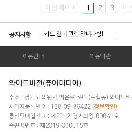
이전페이지
1
2
3
다
카드 결제 관련 안내사항!
동일상품 중복 구매는 환불대상이 아닙
다운로드 실패시 대처법 안내!!!
카드결제 결제 중 '세션만료' 문구 노출시
후기 작성시 화보의 사진을 공개하시는 
이용안내
이용약관
아이폰/아이패드 등 애플기기 화보집 보
결제후 다운로드 가능기간은 3일간 입
애플(맥 IOS 및 아이폰) 다운로드 오류가
간편하게 결제하기!
와이드비전(퓨어미디어)
구매 후 후기작성 방법!
주소 : 경기도 의왕시 백운로 591 (포일동) 와이드
사업자등록번호 : 138-09-86422
(정보확인)
통신판매업신고 : 제2012-경기의왕-00041호
출판사번호 : 제2019-000015호