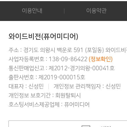
카드결제 결제 중 '세션만료' 문구 노출시
후기 작성시 화보의 사진을 공개하시는 
이용안내
이용약관
아이폰/아이패드 등 애플기기 화보집 보
결제후 다운로드 가능기간은 3일간 입
애플(맥 IOS 및 아이폰) 다운로드 오류가
간편하게 결제하기!
와이드비전(퓨어미디어)
구매 후 후기작성 방법!
주소 : 경기도 의왕시 백운로 591 (포일동) 와이드
사업자등록번호 : 138-09-86422
(정보확인)
통신판매업신고 : 제2012-경기의왕-00041호
출판사번호 : 제2019-000015호
대표자 : 신성민
|
개인정보 관리책임자 : 신성민
개인정보 보호기간 : 회원탈퇴시
호스팅서비스제공업체 : 퓨어미디어