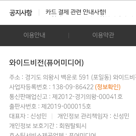
카드 결제 관련 안내사항!
동일상품 중복 구매는 환불대상이 아닙
다운로드 실패시 대처법 안내!!!
카드결제 결제 중 '세션만료' 문구 노출시
후기 작성시 화보의 사진을 공개하시는 
이용안내
이용약관
아이폰/아이패드 등 애플기기 화보집 보
결제후 다운로드 가능기간은 3일간 입
애플(맥 IOS 및 아이폰) 다운로드 오류가
간편하게 결제하기!
와이드비전(퓨어미디어)
구매 후 후기작성 방법!
주소 : 경기도 의왕시 백운로 591 (포일동) 와이드
사업자등록번호 : 138-09-86422
(정보확인)
통신판매업신고 : 제2012-경기의왕-00041호
출판사번호 : 제2019-000015호
대표자 : 신성민
|
개인정보 관리책임자 : 신성민
개인정보 보호기간 : 회원탈퇴시
호스팅서비스제공업체 : 퓨어미디어