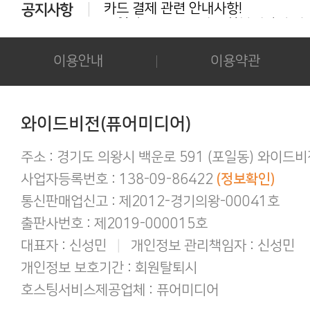
동일상품 중복 구매는 환불대상이 아닙
다운로드 실패시 대처법 안내!!!
카드결제 결제 중 '세션만료' 문구 노출시
후기 작성시 화보의 사진을 공개하시는 
이용안내
이용약관
아이폰/아이패드 등 애플기기 화보집 보
결제후 다운로드 가능기간은 3일간 입
애플(맥 IOS 및 아이폰) 다운로드 오류가
간편하게 결제하기!
와이드비전(퓨어미디어)
구매 후 후기작성 방법!
주소 : 경기도 의왕시 백운로 591 (포일동) 와이드
사업자등록번호 : 138-09-86422
(정보확인)
통신판매업신고 : 제2012-경기의왕-00041호
출판사번호 : 제2019-000015호
대표자 : 신성민
|
개인정보 관리책임자 : 신성민
개인정보 보호기간 : 회원탈퇴시
호스팅서비스제공업체 : 퓨어미디어