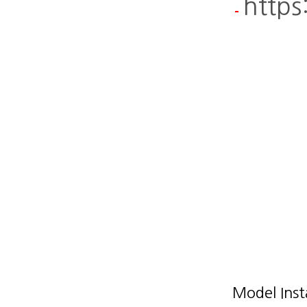
https
-
Model Ins