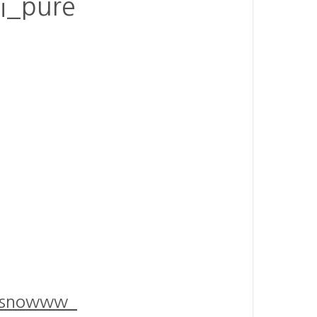
i_pure
eesnowww_