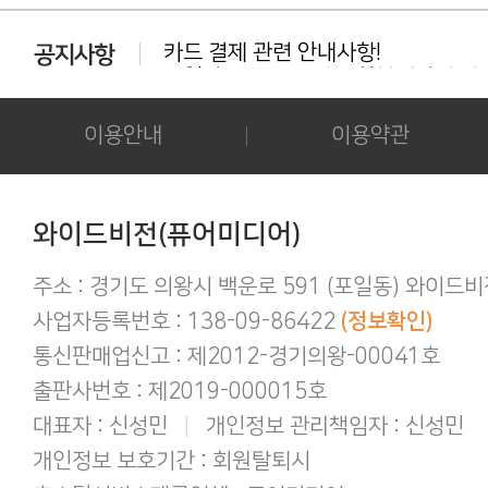
카드 결제 관련 안내사항!
동일상품 중복 구매는 환불대상이 아닙
다운로드 실패시 대처법 안내!!!
카드결제 결제 중 '세션만료' 문구 노출시
후기 작성시 화보의 사진을 공개하시는 
이용안내
이용약관
아이폰/아이패드 등 애플기기 화보집 보
결제후 다운로드 가능기간은 3일간 입
애플(맥 IOS 및 아이폰) 다운로드 오류가
간편하게 결제하기!
와이드비전(퓨어미디어)
구매 후 후기작성 방법!
주소 : 경기도 의왕시 백운로 591 (포일동) 와이드
사업자등록번호 : 138-09-86422
(정보확인)
통신판매업신고 : 제2012-경기의왕-00041호
출판사번호 : 제2019-000015호
대표자 : 신성민
|
개인정보 관리책임자 : 신성민
개인정보 보호기간 : 회원탈퇴시