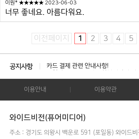
이원* ★★★★★ 2023-06-03
너무 좋네요. 아름다워요.
이전페이지
1
2
3
4
5
카드 결제 관련 안내사항!
동일상품 중복 구매는 환불대상이 아닙
다운로드 실패시 대처법 안내!!!
카드결제 결제 중 '세션만료' 문구 노출시
후기 작성시 화보의 사진을 공개하시는 
이용안내
이용약관
아이폰/아이패드 등 애플기기 화보집 보
결제후 다운로드 가능기간은 3일간 입
애플(맥 IOS 및 아이폰) 다운로드 오류가
간편하게 결제하기!
와이드비전(퓨어미디어)
구매 후 후기작성 방법!
주소 : 경기도 의왕시 백운로 591 (포일동) 와이드