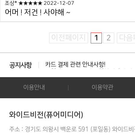
조상* ★★★★★ 2022-12-07
어머 ! 저건 ! 사야해 ~
이전페이지
1
2
다음
카드 결제 관련 안내사항!
동일상품 중복 구매는 환불대상이 아닙
다운로드 실패시 대처법 안내!!!
카드결제 결제 중 '세션만료' 문구 노출시
후기 작성시 화보의 사진을 공개하시는 
이용안내
이용약관
아이폰/아이패드 등 애플기기 화보집 보
결제후 다운로드 가능기간은 3일간 입
애플(맥 IOS 및 아이폰) 다운로드 오류가
간편하게 결제하기!
와이드비전(퓨어미디어)
구매 후 후기작성 방법!
주소 : 경기도 의왕시 백운로 591 (포일동) 와이드