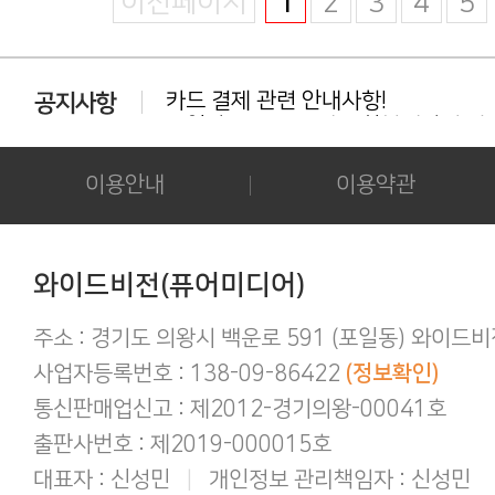
이전페이지
1
2
3
4
5
카드 결제 관련 안내사항!
동일상품 중복 구매는 환불대상이 아닙
다운로드 실패시 대처법 안내!!!
카드결제 결제 중 '세션만료' 문구 노출시
후기 작성시 화보의 사진을 공개하시는 
이용안내
이용약관
아이폰/아이패드 등 애플기기 화보집 보
결제후 다운로드 가능기간은 3일간 입
애플(맥 IOS 및 아이폰) 다운로드 오류가
간편하게 결제하기!
와이드비전(퓨어미디어)
구매 후 후기작성 방법!
주소 : 경기도 의왕시 백운로 591 (포일동) 와이드
사업자등록번호 : 138-09-86422
(정보확인)
통신판매업신고 : 제2012-경기의왕-00041호
출판사번호 : 제2019-000015호
대표자 : 신성민
|
개인정보 관리책임자 : 신성민