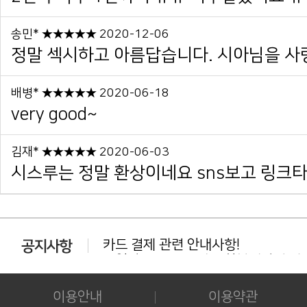
송민* ★★★★★ 2020-12-06
정말 섹시하고 아름답습니다. 시아님을 사
배병* ★★★★★ 2020-06-18
very good~
김재* ★★★★★ 2020-06-03
시스루는 정말 환상이네요 sns보고 링크타서
카드 결제 관련 안내사항!
동일상품 중복 구매는 환불대상이 아닙
다운로드 실패시 대처법 안내!!!
카드결제 결제 중 '세션만료' 문구 노출시
이용안내
이용약관