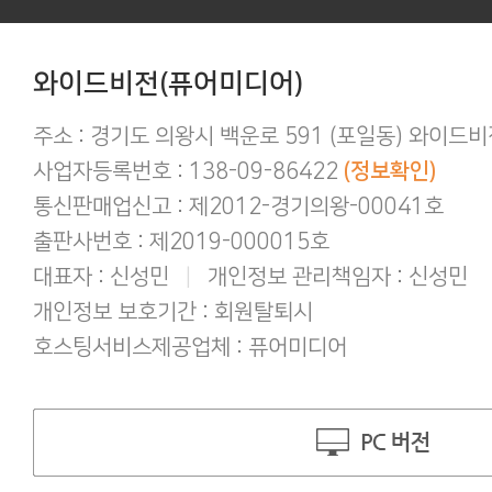
후기 작성시 화보의 사진을 공개하시는 
아이폰/아이패드 등 애플기기 화보집 보
결제후 다운로드 가능기간은 3일간 입
애플(맥 IOS 및 아이폰) 다운로드 오류가
와이드비전(퓨어미디어)
간편하게 결제하기!
구매 후 후기작성 방법!
주소 : 경기도 의왕시 백운로 591 (포일동) 와이드
사업자등록번호 : 138-09-86422
(정보확인)
통신판매업신고 : 제2012-경기의왕-00041호
출판사번호 : 제2019-000015호
대표자 : 신성민
|
개인정보 관리책임자 : 신성민
개인정보 보호기간 : 회원탈퇴시
호스팅서비스제공업체 : 퓨어미디어