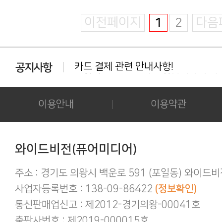
이전페이지
1
2
다음
카드 결제 관련 안내사항!
동일상품 중복 구매는 환불대상이 아닙
다운로드 실패시 대처법 안내!!!
카드결제 결제 중 '세션만료' 문구 노출시
후기 작성시 화보의 사진을 공개하시는 
이용안내
이용약관
아이폰/아이패드 등 애플기기 화보집 보
결제후 다운로드 가능기간은 3일간 입
애플(맥 IOS 및 아이폰) 다운로드 오류가
간편하게 결제하기!
와이드비전(퓨어미디어)
구매 후 후기작성 방법!
주소 : 경기도 의왕시 백운로 591 (포일동) 와이드
사업자등록번호 : 138-09-86422
(정보확인)
통신판매업신고 : 제2012-경기의왕-00041호
출판사번호 : 제2019-000015호