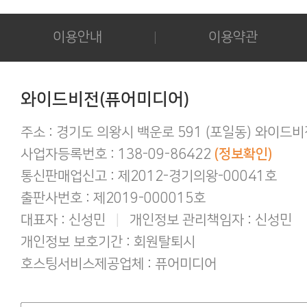
다운로드 실패시 대처법 안내!!!
카드결제 결제 중 '세션만료' 문구 노출시
후기 작성시 화보의 사진을 공개하시는 
이용안내
이용약관
아이폰/아이패드 등 애플기기 화보집 보
결제후 다운로드 가능기간은 3일간 입
애플(맥 IOS 및 아이폰) 다운로드 오류가
간편하게 결제하기!
와이드비전(퓨어미디어)
구매 후 후기작성 방법!
주소 : 경기도 의왕시 백운로 591 (포일동) 와이드
사업자등록번호 : 138-09-86422
(정보확인)
통신판매업신고 : 제2012-경기의왕-00041호
출판사번호 : 제2019-000015호
대표자 : 신성민
|
개인정보 관리책임자 : 신성민
개인정보 보호기간 : 회원탈퇴시
호스팅서비스제공업체 : 퓨어미디어