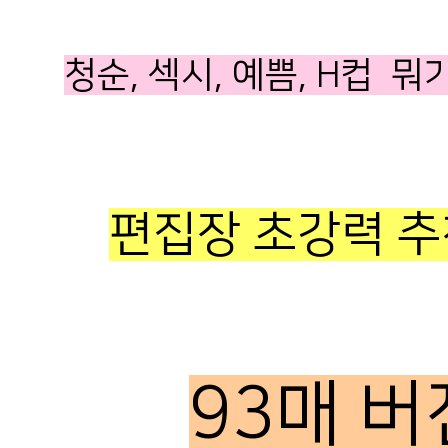
청순, 섹시, 예쁨, H컵 
편집장 초강력 추
93매 버