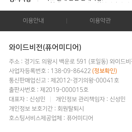
다운로드 실패시 대처법 안내!!!
카드결제 결제 중 '세션만료' 문구 노출시
후기 작성시 화보의 사진을 공개하시는 
이용안내
이용약관
아이폰/아이패드 등 애플기기 화보집 보
결제후 다운로드 가능기간은 3일간 입
애플(맥 IOS 및 아이폰) 다운로드 오류가
간편하게 결제하기!
와이드비전(퓨어미디어)
구매 후 후기작성 방법!
주소 : 경기도 의왕시 백운로 591 (포일동) 와이드
사업자등록번호 : 138-09-86422
(정보확인)
통신판매업신고 : 제2012-경기의왕-00041호
출판사번호 : 제2019-000015호
대표자 : 신성민
|
개인정보 관리책임자 : 신성민
개인정보 보호기간 : 회원탈퇴시
호스팅서비스제공업체 : 퓨어미디어