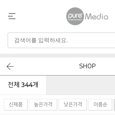
SHOP
전체
344
개
신제품
높은가격
낮은가격
이름순