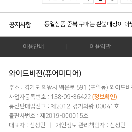
카드 결제 관련 안내사항!
동일상품 중복 구매는 환불대상이 아닙
다운로드 실패시 대처법 안내!!!
카드결제 결제 중 '세션만료' 문구 노출시
후기 작성시 화보의 사진을 공개하시는 
이용안내
이용약관
아이폰/아이패드 등 애플기기 화보집 보
결제후 다운로드 가능기간은 3일간 입
애플(맥 IOS 및 아이폰) 다운로드 오류가
간편하게 결제하기!
와이드비전(퓨어미디어)
구매 후 후기작성 방법!
주소 : 경기도 의왕시 백운로 591 (포일동) 와이드
사업자등록번호 : 138-09-86422
(정보확인)
통신판매업신고 : 제2012-경기의왕-00041호
출판사번호 : 제2019-000015호
대표자 : 신성민
|
개인정보 관리책임자 : 신성민