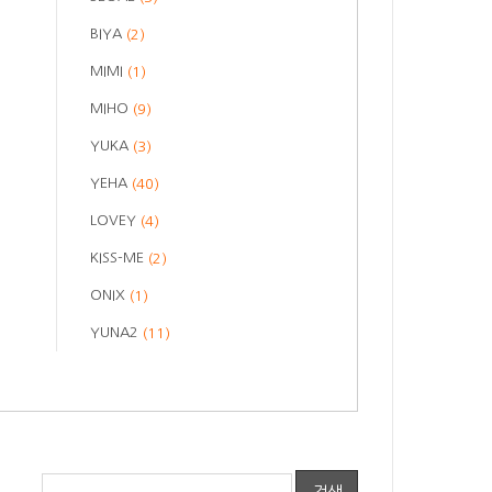
BIYA
(2)
MIMI
(1)
MIHO
(9)
YUKA
(3)
YEHA
(40)
LOVEY
(4)
KISS-ME
(2)
ONIX
(1)
YUNA2
(11)