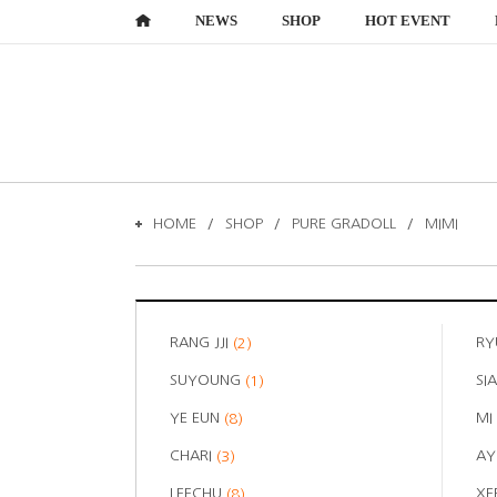
NEWS
SHOP
HOT EVENT
HOME
SHOP
PURE GRADOLL
MIMI
RANG JJI
RY
(2)
SUYOUNG
SI
(1)
YE EUN
MI
(8)
CHARI
AY
(3)
LEECHU
X
(8)