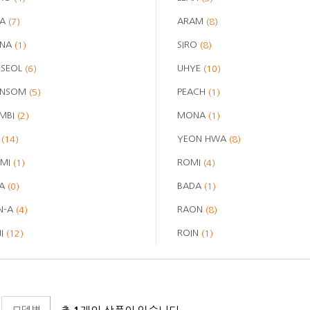
RA
ARAM
(7)
(8)
ANA
SIRO
(1)
(8)
ESEOL
UHYE
(6)
(10)
ANSOM
PEACH
(5)
(1)
MBI
MONA
(2)
(1)
A
YEON HWA
(14)
(8)
MI
ROMI
(1)
(4)
UA
BADA
(0)
(1)
N-A
RAON
(4)
(8)
JI
ROIN
(12)
(1)