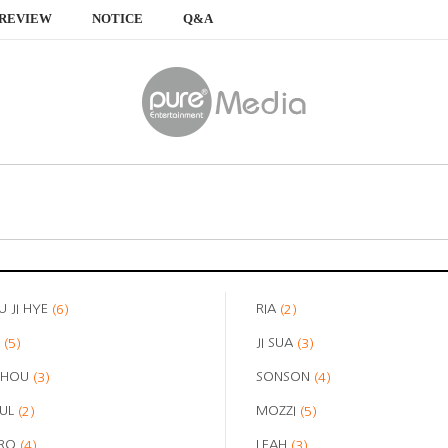
REVIEW
NOTICE
Q&A
U JI HYE
RIA
(6)
(2)
A
JI SUA
(5)
(3)
 HOU
SONSON
(3)
(4)
UL
MOZZI
(2)
(5)
ERO
LEAH
(4)
(3)