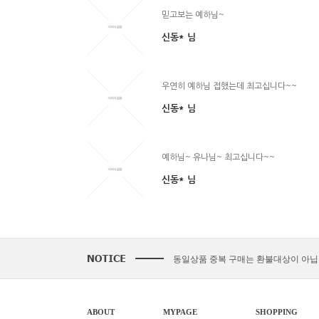
믿고보는 예하님~
신동*
님
우연히 예하님 접했는데 최고십니다~~
신동*
님
예하님~ 유나님~ 최고십니다~~
신동*
님
동일상품 중복 구매는 환불대상이 아닙
다운로드 실패시 대처법 안내!!!
2021.
카드결제 결제 중 '세션만료' 문구 노출
ABOUT
MYPAGE
SHOPPING