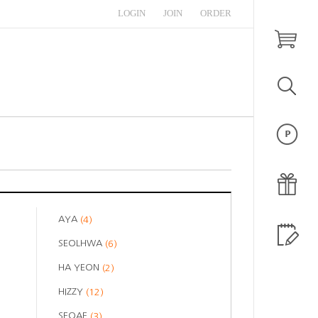
LOGIN
JOIN
ORDER
AYA
(4)
SEOLHWA
(6)
HA YEON
(2)
HIZZY
(12)
SEOAE
(3)