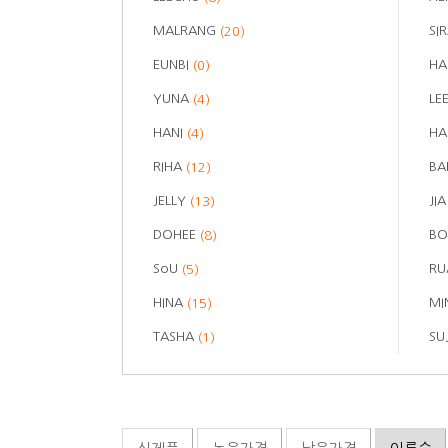
MALRANG
SI
(20)
EUNBI
H
(0)
YUNA
LE
(4)
HANI
H
(4)
RIHA
BA
(12)
JELLY
JI
(13)
DOHEE
BO
(8)
SoU
R
(5)
HINA
MI
(15)
TASHA
SU
(1)