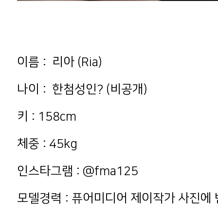
이름 : 리아 (Ria)
나이 : 한첨성인? (비공개)
키 : 158cm
체중 : 45kg
인스타그램 : @fma125
모델경력 : 퓨어미디어 제이작가 사진에