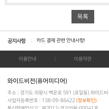
목록
카드 결제 관련 안내사항!
동일상품 중복 구매는 환불대상이 아닙
다운로드 실패시 대처법 안내!!!
카드결제 결제 중 '세션만료' 문구 노출시
이용안내
이용약관
후기 작성시 화보의 사진을 공개하시는 
아이폰/아이패드 등 애플기기 화보집 보
결제후 다운로드 가능기간은 3일간 입
애플(맥 IOS 및 아이폰) 다운로드 오류가
와이드비전(퓨어미디어)
간편하게 결제하기!
구매 후 후기작성 방법!
주소 : 경기도 의왕시 백운로 591 (포일동) 와이드
사업자등록번호 : 138-09-86422
(정보확인)
통신판매업신고 : 제2012-경기의왕-00041호