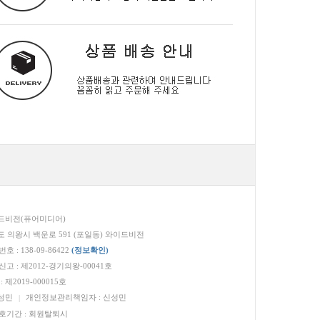
이드비전(퓨어미디어)
도 의왕시 백운로 591 (포일동) 와이드비전
 : 138-09-86422
(정보확인)
 : 제2012-경기의왕-00041호
 제2019-000015호
신성민
개인정보관리책임자 : 신성민
|
기간 : 회원탈퇴시