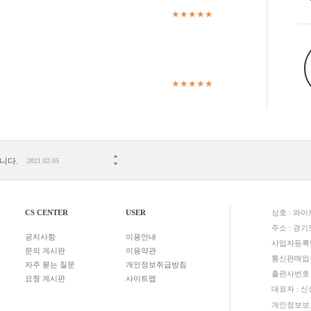
★★★★★
★★★★★
니다.
2021.02.05
06.04
시 확인사항 안내!!
2021.05.07
CS CENTER
USER
상호 : 와
 것은 금지됩니다.
2020.03.23
주소 : 경기
공지사항
이용안내
는 방법!
2020.03.06
사업자등록번호
문의 게시판
이용약관
니다.
2020.03.03
통신판매업신고
자주 묻는 질문
개인정보취급방침
출판사번호 :
류가 해결되었습니다.!
2020.02.24
요청 게시판
사이트맵
대표자 : 
개인정보보호