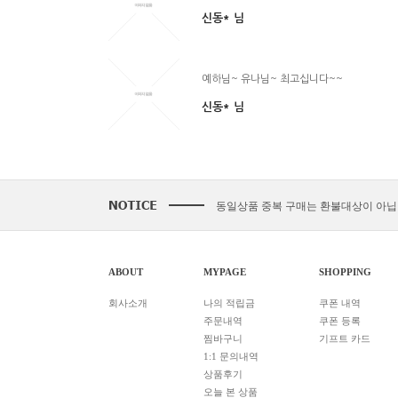
신동*
님
예하님~ 유나님~ 최고십니다~~
신동*
님
동일상품 중복 구매는 환불대상이 아닙
다운로드 실패시 대처법 안내!!!
2021.
카드결제 결제 중 '세션만료' 문구 노출
ABOUT
MYPAGE
SHOPPING
후기 작성시 화보의 사진을 공개하시는
회사소개
나의 적립금
쿠폰 내역
아이폰/아이패드 등 애플기기 화보집 보
주문내역
쿠폰 등록
결제후 다운로드 가능기간은 3일간 입
찜바구니
기프트 카드
애플(맥 IOS 및 아이폰) 다운로드 오
1:1 문의내역
상품후기
간편하게 결제하기!
2020.02.22
오늘 본 상품