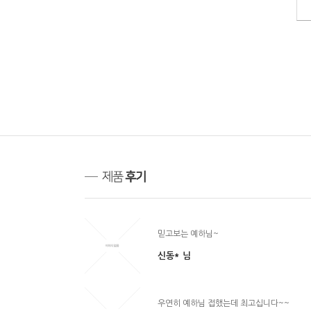
믿고보는 예하님~
신동*
님
우연히 예하님 접했는데 최고십니다~~