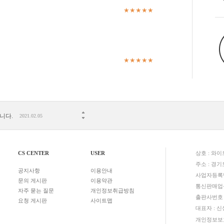
★★★★★
★★★★★
니다.
2021.02.05
06.04
시 확인사항 안내!!
2021.05.07
CS CENTER
USER
상호 : 와
 것은 금지됩니다.
2020.03.23
주소 : 경기
공지사항
이용안내
는 방법!
2020.03.06
사업자등록번호
문의 게시판
이용약관
니다.
2020.03.03
통신판매업신고
자주 묻는 질문
개인정보취급방침
출판사번호 :
류가 해결되었습니다.!
2020.02.24
요청 게시판
사이트맵
대표자 : 
개인정보보호