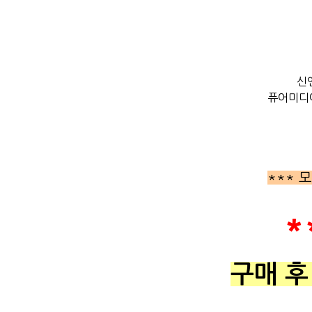
신
퓨어미디어
*** 
*
구매 후