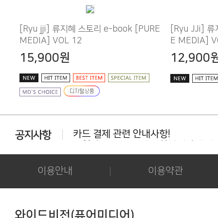
MEDIA] VOL 12
E MEDIA] V
15,900원
12,900
카드 결제 관련 안내사항!
동일상품 중복 구매는 환불대상이 아닙
다운로드 실패시 대처법 안내!!!
카드결제 결제 중 '세션만료' 문구 노출시
이용안내
이용약관
후기 작성시 화보의 사진을 공개하시는 
아이폰/아이패드 등 애플기기 화보집 보
결제후 다운로드 가능기간은 3일간 입
애플(맥 IOS 및 아이폰) 다운로드 오류가
와이드비전(퓨어미디어)