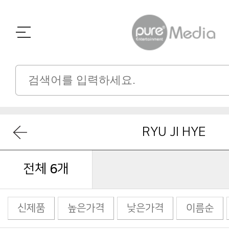
RYU JI HYE
전체
6
개
신제품
높은가격
낮은가격
이름순