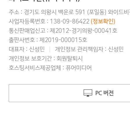
간편하게 결제하기!
구매 후 후기작성 방법!
주소 : 경기도 의왕시 백운로 591 (포일동) 와이드
사업자등록번호 : 138-09-86422
(정보확인)
통신판매업신고 : 제2012-경기의왕-00041호
출판사번호 : 제2019-000015호
대표자 : 신성민
|
개인정보 관리책임자 : 신성민
개인정보 보호기간 : 회원탈퇴시
호스팅서비스제공업체 : 퓨어미디어