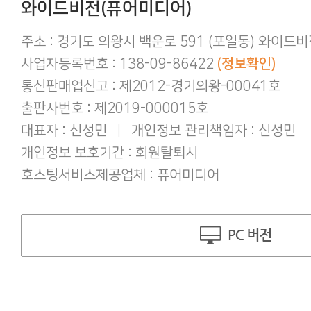
애플(맥 IOS 및 아이폰) 다운로드 오류가
와이드비전(퓨어미디어)
간편하게 결제하기!
구매 후 후기작성 방법!
주소 : 경기도 의왕시 백운로 591 (포일동) 와이드
사업자등록번호 : 138-09-86422
(정보확인)
통신판매업신고 : 제2012-경기의왕-00041호
출판사번호 : 제2019-000015호
대표자 : 신성민
|
개인정보 관리책임자 : 신성민
개인정보 보호기간 : 회원탈퇴시
호스팅서비스제공업체 : 퓨어미디어