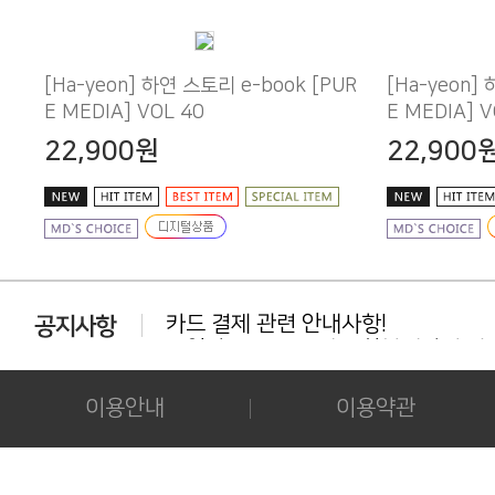
E MEDIA] VOL 40
E MEDIA] V
22,900원
22,900
카드 결제 관련 안내사항!
동일상품 중복 구매는 환불대상이 아닙
다운로드 실패시 대처법 안내!!!
카드결제 결제 중 '세션만료' 문구 노출시
이용안내
이용약관
후기 작성시 화보의 사진을 공개하시는 
아이폰/아이패드 등 애플기기 화보집 보
결제후 다운로드 가능기간은 3일간 입