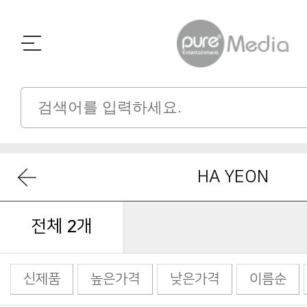
HA YEON
전체
2
개
신제품
높은가격
낮은가격
이름순