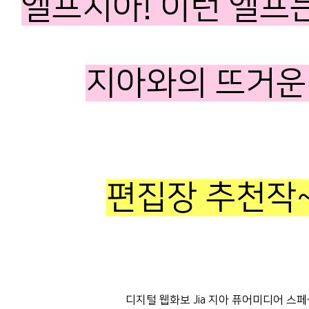
엘프지아! 이런 엘프
지아와의 뜨거운
편집장 추천작~~
디지털 웹화보 Jia 지아 퓨어미디어 스페샬