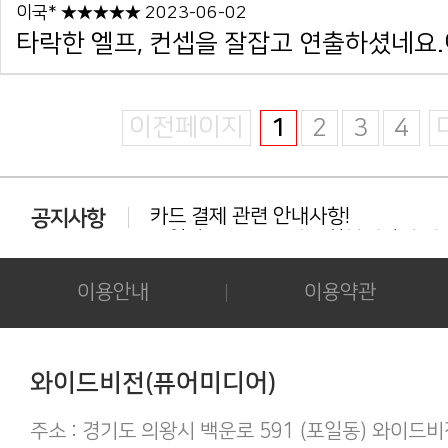
이국* ★★★★★ 2023-06-02
타락한 엘프, 컨셉을 잘잡고 연출하셨네요.이
이전페이지
1
2
3
4
카드 결제 관련 안내사항!
동일상품 중복 구매는 환불대상이 아닙
다운로드 실패시 대처법 안내!!!
카드결제 결제 중 '세션만료' 문구 노출시
후기 작성시 화보의 사진을 공개하시는 
이용안내
이용약관
아이폰/아이패드 등 애플기기 화보집 보
결제후 다운로드 가능기간은 3일간 입
애플(맥 IOS 및 아이폰) 다운로드 오류가
간편하게 결제하기!
와이드비전(퓨어미디어)
구매 후 후기작성 방법!
주소 : 경기도 의왕시 백운로 591 (포일동) 와이드