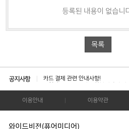
등록된 내용이 없습니다
목록
카드 결제 관련 안내사항!
동일상품 중복 구매는 환불대상이 아닙
다운로드 실패시 대처법 안내!!!
카드결제 결제 중 '세션만료' 문구 노출시
이용안내
이용약관
후기 작성시 화보의 사진을 공개하시는 
아이폰/아이패드 등 애플기기 화보집 보
결제후 다운로드 가능기간은 3일간 입
애플(맥 IOS 및 아이폰) 다운로드 오류가
와이드비전(퓨어미디어)