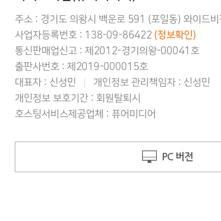
간편하게 결제하기!
구매 후 후기작성 방법!
주소 : 경기도 의왕시 백운로 591 (포일동) 와이드
사업자등록번호 : 138-09-86422
(정보확인)
통신판매업신고 : 제2012-경기의왕-00041호
출판사번호 : 제2019-000015호
대표자 : 신성민
|
개인정보 관리책임자 : 신성민
개인정보 보호기간 : 회원탈퇴시
호스팅서비스제공업체 : 퓨어미디어