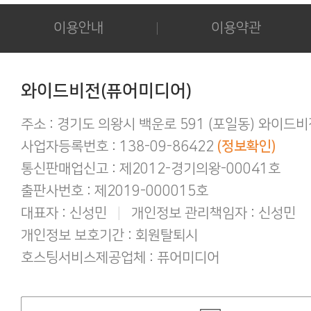
다운로드 실패시 대처법 안내!!!
카드결제 결제 중 '세션만료' 문구 노출시
이용안내
이용약관
후기 작성시 화보의 사진을 공개하시는 
아이폰/아이패드 등 애플기기 화보집 보
결제후 다운로드 가능기간은 3일간 입
애플(맥 IOS 및 아이폰) 다운로드 오류가
와이드비전(퓨어미디어)
간편하게 결제하기!
구매 후 후기작성 방법!
주소 : 경기도 의왕시 백운로 591 (포일동) 와이드
사업자등록번호 : 138-09-86422
(정보확인)
통신판매업신고 : 제2012-경기의왕-00041호
출판사번호 : 제2019-000015호
대표자 : 신성민
|
개인정보 관리책임자 : 신성민
개인정보 보호기간 : 회원탈퇴시
호스팅서비스제공업체 : 퓨어미디어